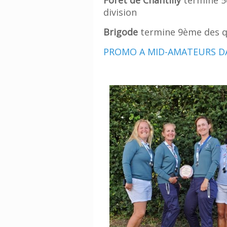
division
Brigode
termine 9ème des qu
PROMO A MID-AMATEURS DA