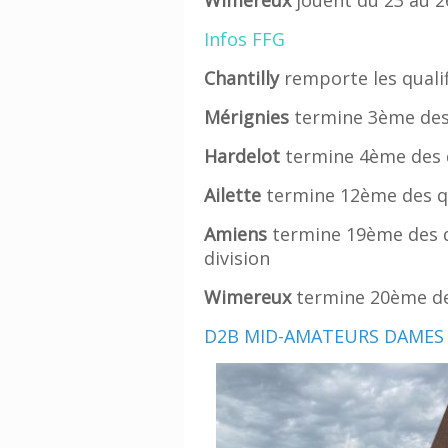
Infos FFG
Chantilly
remporte les qualif
Mérignies
termine 3ème des q
Hardelot
termine 4ème des qu
Ailette
termine 12ème des qu
Amiens
termine 19ème des qu
division
Wimereux
termine 20ème des
D2B MID-AMATEURS DAMES 