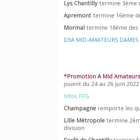
Lys Chantilly
termine 3ème de
Apremont
termine 16ème des
Mormal
termine 18ème des q
D3A MID-AMATEURS DAMES 
*Promotion A Mid Amateur
jouent du 24 au 26 juin 2022
Infos FFG
Champagne
remporte les qu
Lille Métropole
termine 2ème
division
Forêt de Chantilly
termine 5è