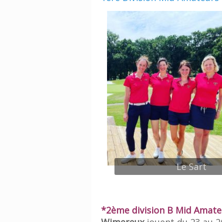
Le Sart
*2ème division B Mid Amat
Wimereux
jouent du 23 au 26