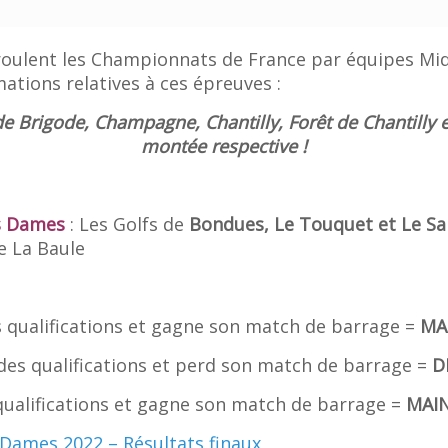
déroulent les Championnats de France par équipes M
mations relatives à ces épreuves :
de Brigode, Champagne, Chantilly, Forêt de Chantilly e
montée respective !
s Dames
: Les Golfs de
Bondues, Le Touquet et Le Sa
e La Baule
qualifications et gagne son match de barrage =
MA
es qualifications et perd son match de barrage =
D
alifications et gagne son match de barrage =
MAIN
Dames 2022 – Résultats finaux