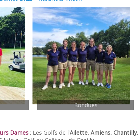
Bondues
eurs Dames
: Les Golfs de l’
Ailette, Amiens, Chantilly
 Juin au Golf du Château de Chailly