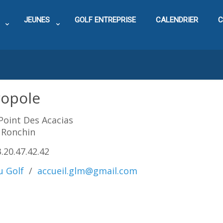
JEUNES
GOLF ENTREPRISE
CALENDRIER
C
ropole
Point Des Acacias
 Ronchin
3.20.47.42.42
u Golf
/
accueil.glm@gmail.com