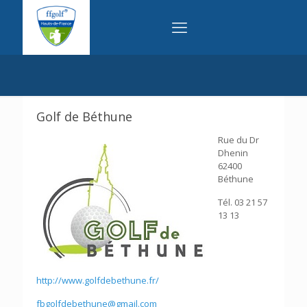
Golf de Béthune
Rue du Dr
Dhenin
62400
Béthune
Tél. 03 21 57
13 13
http://www.golfdebethune.fr/
fbgolfdebethune@gmail.com