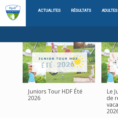
ACTUALITES
RÉSULTATS
ADULTES
Juniors Tour HDF Été
Le J
2026
de r
vac
202