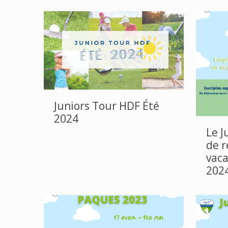
Juniors Tour HDF Été
2024
Le J
de r
vac
202