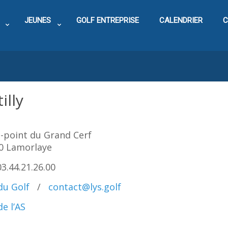
JEUNES
GOLF ENTREPRISE
CALENDRIER
C
illy
-point du Grand Cerf
0 Lamorlaye
03.44.21.26.00
du Golf
/
contact@lys.golf
de l’AS