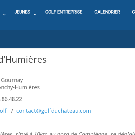
JEUNES
GOLF ENTREPRISE
CALENDRIER
C
 d’Humières
 Gournay
onchy-Humières
4.86.48.22
olf
/
contact@golfduchateau.com
ères, situé à 10km au nord de Compiègne, se déploi