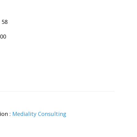
 58
h00
ion :
Mediality Consulting