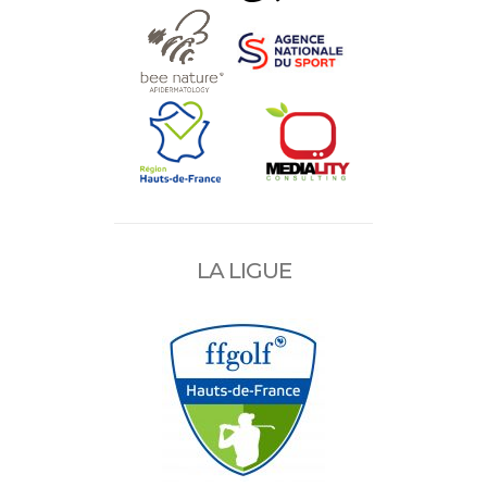
LA LIGUE