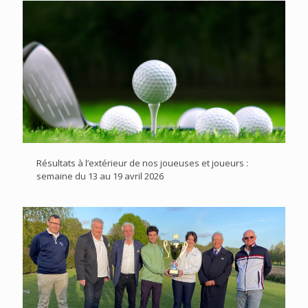
Résultats à l’extérieur de nos joueuses et joueurs :
semaine du 13 au 19 avril 2026