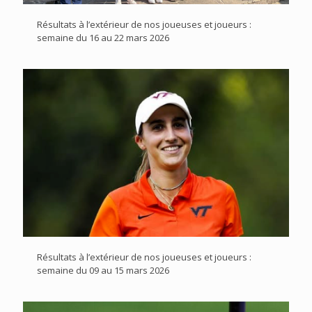
Résultats à l’extérieur de nos joueuses et joueurs :
semaine du 16 au 22 mars 2026
Résultats à l’extérieur de nos joueuses et joueurs :
semaine du 09 au 15 mars 2026