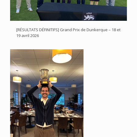
[RÉSULTATS DÉFINITIFS] Grand Prix de Dunkerque – 18 et
19 avril 2026