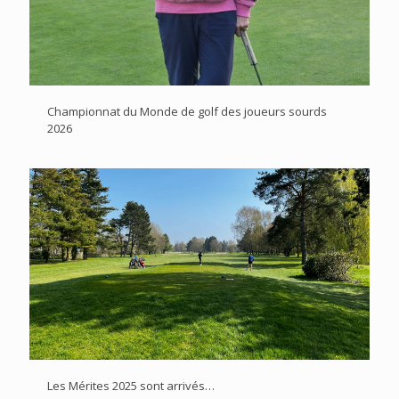
Championnat du Monde de golf des joueurs sourds
2026
Les Mérites 2025 sont arrivés…