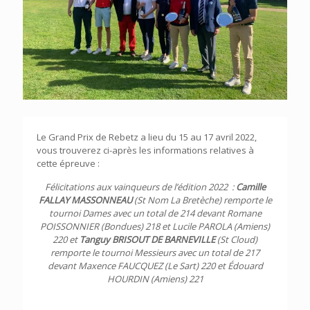
Le Grand Prix de Rebetz a lieu du 15 au 17 avril 2022,
vous trouverez ci-après les informations relatives à
cette épreuve :
Félicitations aux vainqueurs de l’édition 2022 :
Camille
FALLAY
MASSONNEAU
(St Nom La Bretèche) remporte le
tournoi Dames avec un total de 214 devant Romane
POISSONNIER (Bondues) 218 et Lucile PAROLA (Amiens)
220 et
Tanguy BRISOUT
DE
BARNEVILLE
(St Cloud)
remporte le tournoi Messieurs avec un total de 217
devant Maxence FAUCQUEZ (Le Sart) 220 et Édouard
HOURDIN (Amiens) 221