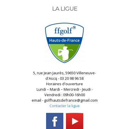
LA LIGUE
5, rue Jean Jaurès, 59650 Villeneuve-
d'Ascq - 03 20 98 96 58
Horaires d'ouverture
Lundi – Mardi – Mercredi - Jeudi -
Vendredi : 09h00-16h00
email - golfhautsdefrance@gmail.com
Contacter la ligue