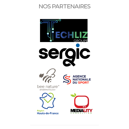
NOS PARTENAIRES