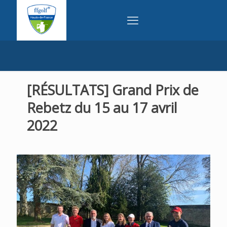
[RÉSULTATS] Grand Prix de
Rebetz du 15 au 17 avril
2022