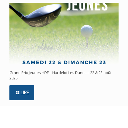
Grand Prix Jeunes HDF – Hardelot Les Dunes – 22 & 23 août
2026
LIRE