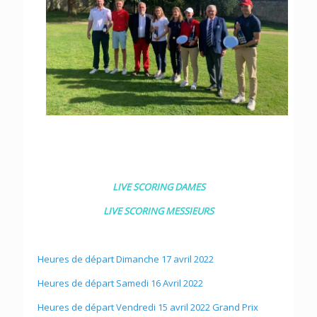
LIVE SCORING DAMES
LIVE SCORING MESSIEURS
Heures de départ Dimanche 17 avril 2022
Heures de départ Samedi 16 Avril 2022
Heures de départ Vendredi 15 avril 2022 Grand Prix