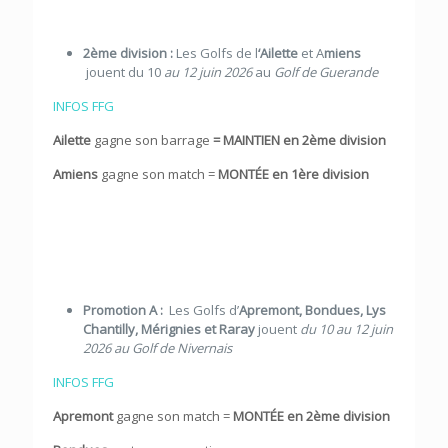
2ème division :
Les Golfs de l
‘Ailette
et A
miens
jouent du 10
au 12 juin 2026
au
Golf de Guerande
INFOS FFG
Ailette
gagne son barrage
= MAINTIEN en 2ème division
Amiens
gagne son match =
MONTÉE en 1ère division
Promotion A :
Les Golfs d’
Apremont,
Bondues, Lys
Chantilly, Mérignies et Raray
jouent
du 10 au 12 juin
2026 au Golf de Nivernais
INFOS FFG
Apremont
gagne son match =
MONTÉE en 2ème division