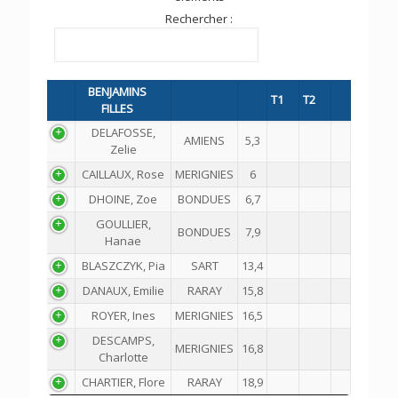
Rechercher :
BENJAMINS
T1
T2
FILLES
DELAFOSSE,
AMIENS
5,3
Zelie
CAILLAUX, Rose
MERIGNIES
6
DHOINE, Zoe
BONDUES
6,7
GOULLIER,
BONDUES
7,9
Hanae
BLASZCZYK, Pia
SART
13,4
DANAUX, Emilie
RARAY
15,8
ROYER, Ines
MERIGNIES
16,5
DESCAMPS,
MERIGNIES
16,8
Charlotte
CHARTIER, Flore
RARAY
18,9